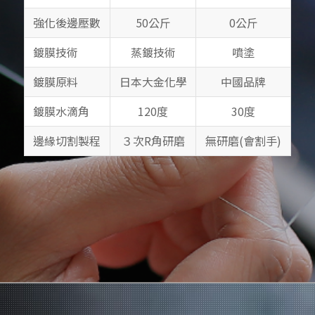
強化後邊壓數
50公斤
0公斤
鍍膜技術
蒸鍍技術
噴塗
鍍膜原料
日本大金化學
中國品牌
鍍膜水滴角
120度
30度
邊緣切割製程
３次R角研磨
無研磨(會割手)