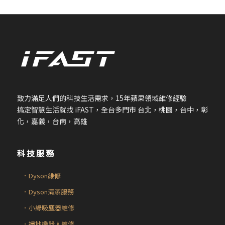
致力滿足人們的科技生活需求，
15
年蘋果領域維修經驗
搞定智慧生活就找
iFAST
，全台多門市 台北，桃園，台中，彰
化，嘉義，台南，高雄
科技服務
．Dyson維修
．Dyson清潔服務
．小綠吸塵器維修
．掃地機器人維修