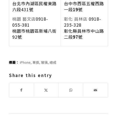
台北市內湖區民權東路
台中市西區五權西路
六段
431
號
一段
19
號
桃園 藝文店
0918-
彰化
員林店
0918-
055-381
235-328
桃園市桃園區新埔八街
彰化縣員林市中山路
92號
二段
97
號
標籤：
iPhone
,
單換
,
玻璃
,
總成
Share this entry