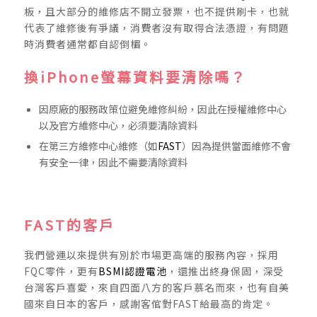
板，且大部分的維修店不開立發票，也不提供刷卡，也就
代表了維修後有爭議，消費者沒有取得合法憑證，有問題
時消費者通常都自認倒楣。
換iPhone螢幕資料要清除嗎？
因原廠的服務政策位避免維修糾紛，因此在授權維修中心
以及官方維修中心，必須要清除資料
在第三方維修中心維修（如
FAST
）因為提供當面維修不會
有安全一律，因此不需要清除資料
FAST的客戶
我們營運以來提供有別於市場更高端的服務內容，採用
FQC零件，更有
BSMI認證電池
，還推出終身保固，深受
台灣客戶喜愛，來自四面八方的客戶慕名而來，也有自美
國來自日本的客戶，感謝客倌對FAST給最高的肯定。