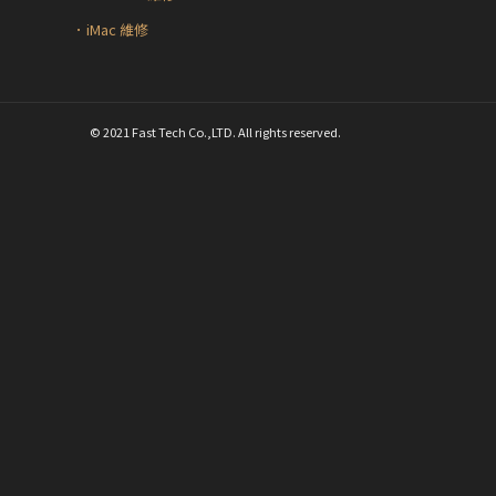
．iMac 維修
© 2021 Fast Tech Co.,LTD. All rights reserved.