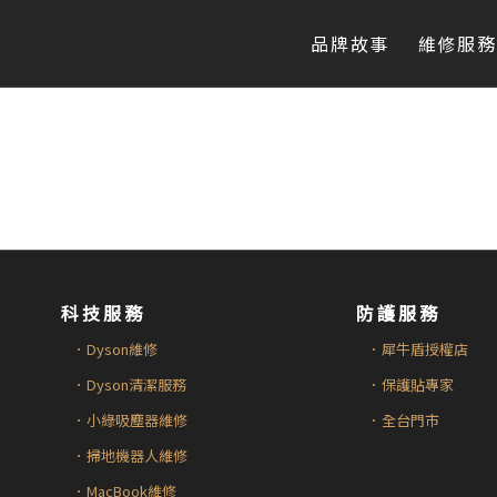
品牌故事
維修服務
科技服務
防護服務
．Dyson維修
．犀牛盾授權店
．Dyson清潔服務
．保護貼專家
．小綠吸塵器維修
．全台門市
．掃地機器人維修
．MacBook維修