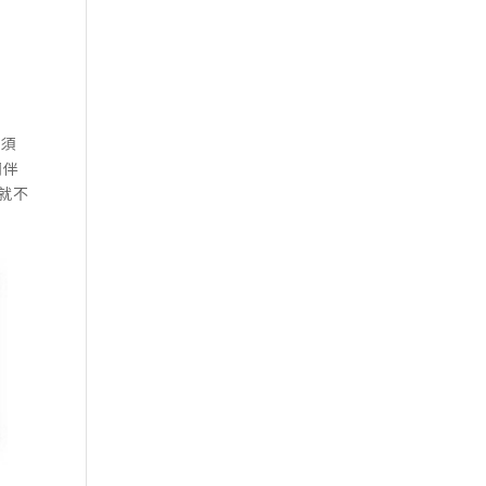
必須
調伴
就不