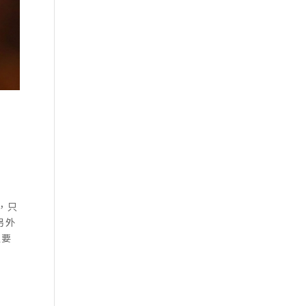
，只
另外
定要