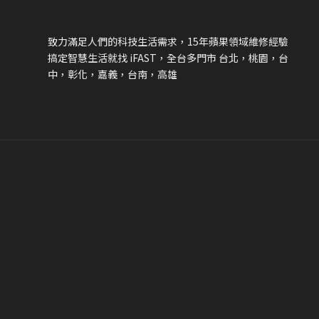
致力滿足人們的科技生活需求，
15
年蘋果領域維修經驗
搞定智慧生活就找
iFAST
，全台多門市 台北，桃園，台
中，彰化，嘉義，台南，高雄